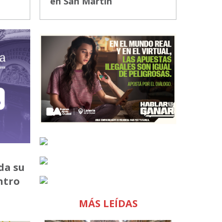
en San Martín
da su
ntro
MÁS LEÍDAS