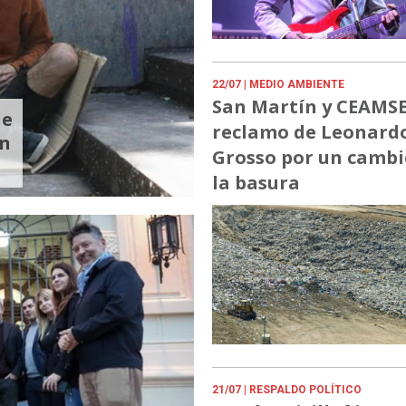
22/07
| MEDIO AMBIENTE
San Martín y CEAMSE:
de
reclamo de Leonard
en
Grosso por un cambi
la basura
21/07
| RESPALDO POLÍTICO