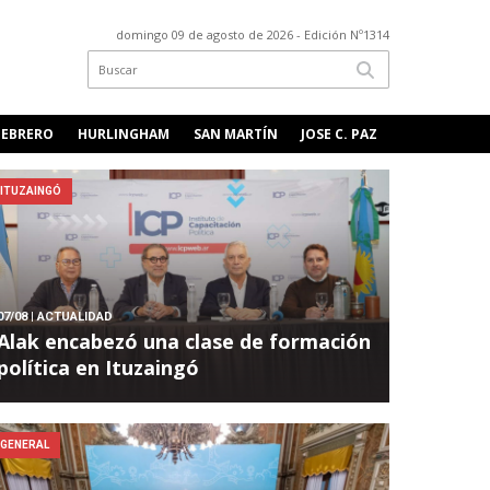
domingo 09 de agosto de 2026
- Edición Nº1314
FEBRERO
HURLINGHAM
SAN MARTÍN
JOSE C. PAZ
ITUZAINGÓ
07/08
| ACTUALIDAD
Alak encabezó una clase de formación
política en Ituzaingó
GENERAL