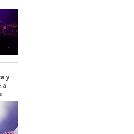
a y
 a
a