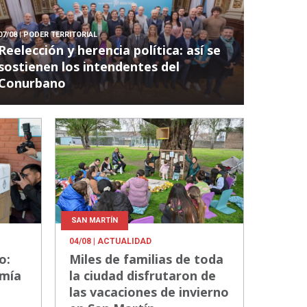
07/08
| PODER TERRITORIAL
Reelección y herencia política: así se
sostienen los intendentes del
Conurbano
SAN MARTÍN
04/08
| ACTUALIDAD
o:
Miles de familias de toda
omía
la ciudad disfrutaron de
las vacaciones de invierno