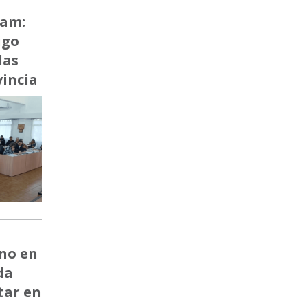
ham:
igo
las
vincia
rno en
da
tar en