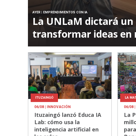
AYER
| EMPRENDIMIENTOS CON IA
La UNLaM dictará un 
transformar ideas en 
ITUZAINGÓ
LA MA
06/08
| INNOVACIÓN
06/08
|
Ituzaingó lanzó Educa IA
La P
Lab: cómo usa la
mill
inteligencia artificial en
para