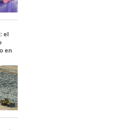
 el
o
o en