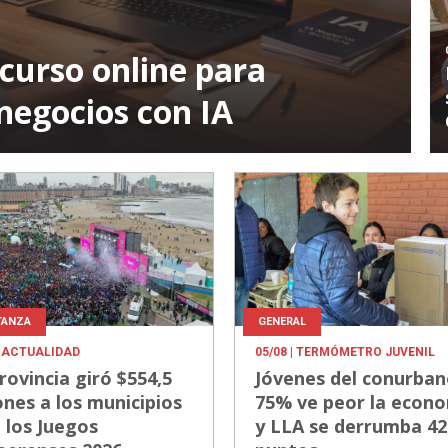
curso online para
negocios con IA
TANZA
GENERAL
 ACTUALIDAD
05/08
| TERMÓMETRO JUVENIL
rovincia giró $554,5
Jóvenes del conurban
ones a los municipios
75% ve peor la econ
 los Juegos
y LLA se derrumba 42