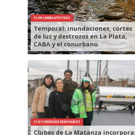
01/08
| AMBA AFECTADO
Temporal: inundaciones, cortes
de luz y destrozos en La Plata,
CABA y el conurbano
31/07
| ENERGÍAS RENOVABLES
Clubes de La Matanza incorpora