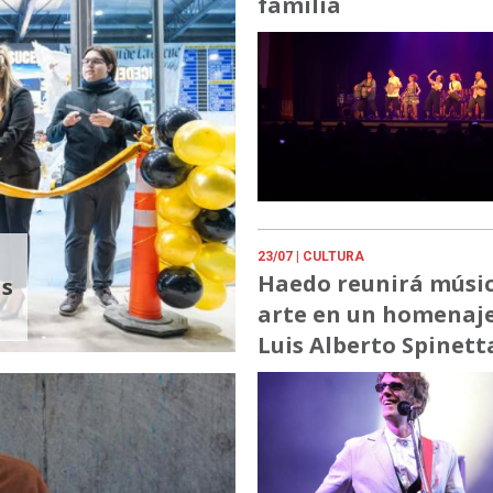
familia
23/07
| CULTURA
Haedo reunirá músic
us
arte en un homenaje
Luis Alberto Spinett