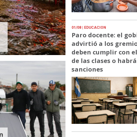
01/08
| EDUCACION
Paro docente: el gob
advirtió a los gremi
deben cumplir con e
de las clases o habrá
sanciones
n