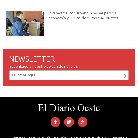
Jóvenes del conurbano: 75% ve peor la
economía y LLA se derrumba 42 puntos
NEWSLETTER
Suscríbase a nuestro boletín de noticias
GENERAL
ITUZAINGÓ
MORÓN
GENERAL RODRÍGUEZ
MORENO