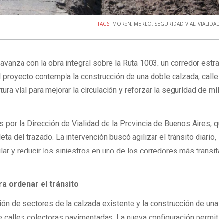
TAGS:
MORóN
,
MERLO
,
SEGURIDAD VIAL
,
VIALIDA
avanza con la obra integral sobre la Ruta 1003, un corredor estr
 proyecto contempla la construcción de una doble calzada, call
tura vial para mejorar la circulación y reforzar la seguridad de mi
s por la Dirección de Vialidad de la Provincia de Buenos Aires, 
a del trazado. La intervención buscó agilizar el tránsito diario,
lar y reducir los siniestros en uno de los corredores más transi
a ordenar el tránsito
ción de sectores de la calzada existente y la construcción de un
calles colectoras pavimentadas. La nueva configuración permit