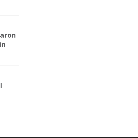
taron
ín
l