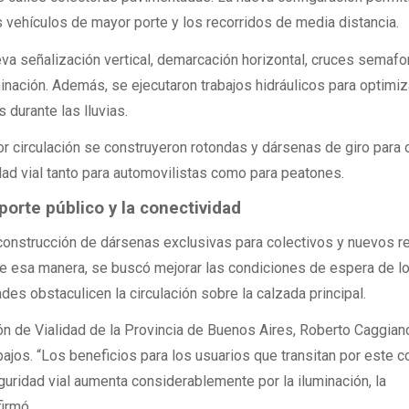
os vehículos de mayor porte y los recorridos de media distancia.
va señalización vertical, demarcación horizontal, cruces semaf
nación. Además, se ejecutaron trabajos hidráulicos para optimiz
 durante las lluvias.
r circulación se construyeron rotondas y dársenas de giro para 
idad vial tanto para automovilistas como para peatones.
porte público y la conectividad
construcción de dársenas exclusivas para colectivos y nuevos r
De esa manera, se buscó mejorar las condiciones de espera de l
ades obstaculicen la circulación sobre la calzada principal.
ión de Vialidad de la Provincia de Buenos Aires, Roberto Caggian
bajos. “Los beneficios para los usuarios que transitan por este c
uridad vial aumenta considerablemente por la iluminación, la
firmó.