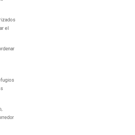
orizados
ar el
ordenar
efugios
os
o,
orredor