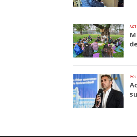
ACT
Mi
de
POL
Ac
su