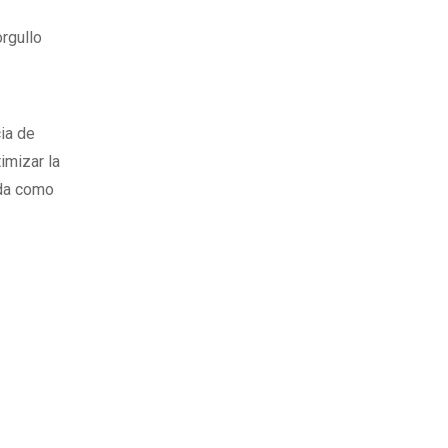
orgullo
ia de
imizar la
ida como