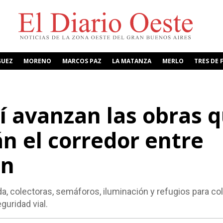
GUEZ
MORENO
MARCOS PAZ
LA MATANZA
MERLO
TRES DE 
í avanzan las obras 
n el corredor entre
ón
da, colectoras, semáforos, iluminación y refugios para co
eguridad vial.