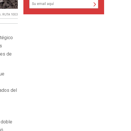
D
,
RUTA 1003
atégico
es
les de
que
tados del
a doble
ió