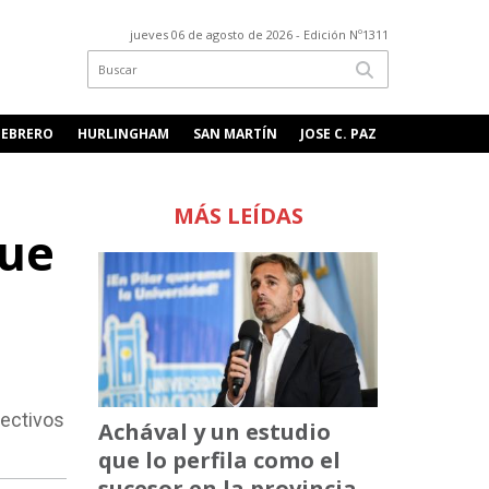
jueves 06 de agosto de 2026
- Edición Nº1311
FEBRERO
HURLINGHAM
SAN MARTÍN
JOSE C. PAZ
MÁS LEÍDAS
que
lectivos
Achával y un estudio
que lo perfila como el
sucesor en la provincia