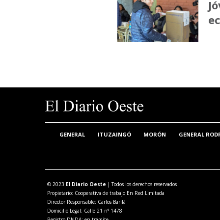
Jó
ec
GENERAL
ITUZAINGÓ
MORÓN
GENERAL ROD
© 2023
El Diario Oeste
| Todos los derechos reservados
Propietario: Cooperativa de trabajo En Red Limitada
Director Responsable: Carlos Barilá
Domicilio Legal: Calle 21 n° 1478
Registro DNDA: en trámite