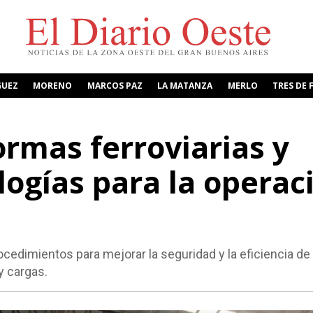
GUEZ
MORENO
MARCOS PAZ
LA MATANZA
MERLO
TRES DE 
ormas ferroviarias y
ogías para la operac
edimientos para mejorar la seguridad y la eficiencia de 
y cargas.