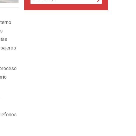
nterno
as
ntas
asajeros
 proceso
ario
n
eléfonos