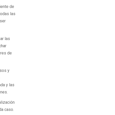
iente de
todas las
 ser
ar las
char
ores de
osos y
e
ada y las
ones.
lización
da caso.