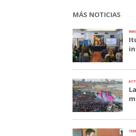
MÁS NOTICIAS
INN
It
in
ACT
La
mu
TER