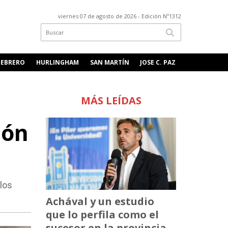
viernes 07 de agosto de 2026
- Edición Nº1312
FEBRERO
HURLINGHAM
SAN MARTÍN
JOSE C. PAZ
MÁS LEÍDAS
ión
los
Achával y un estudio
que lo perfila como el
sucesor en la provincia