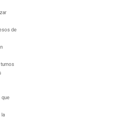
nzar
cesos de
ón
 turnos
s
s que
 la