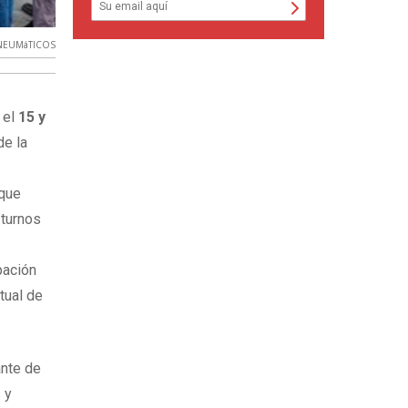
NEUMáTICOS
 el
15 y
de la
 que
 turnos
pación
tual de
ante de
 y