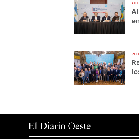
ACT
Al
en
POD
Re
lo