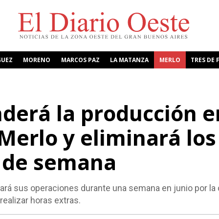
GUEZ
MORENO
MARCOS PAZ
LA MATANZA
MERLO
TRES DE 
nderá la producción e
Merlo y eliminará los
n de semana
zará sus operaciones durante una semana en junio por la 
realizar horas extras.