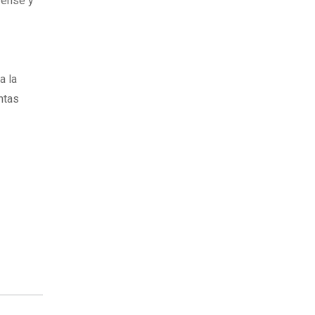
rense y
a la
ntas