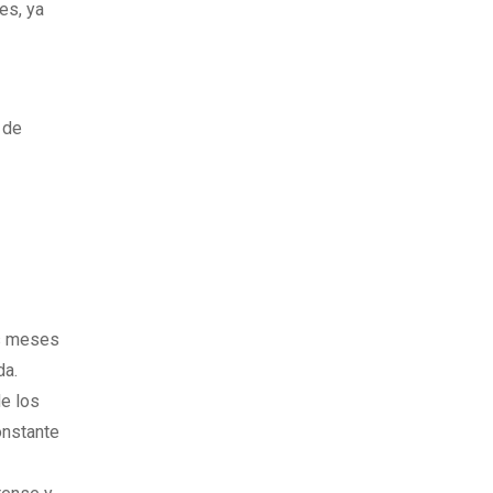
es, ya
 de
os meses
da.
de los
onstante