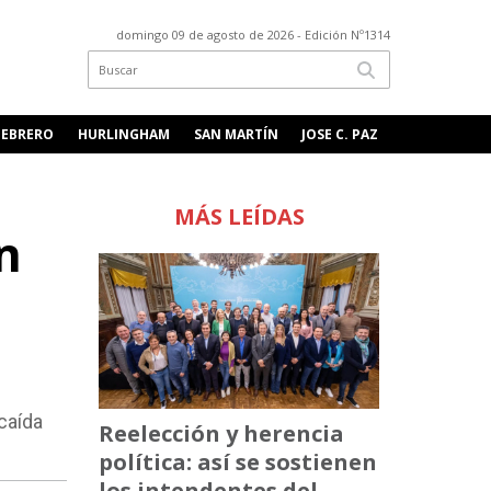
domingo 09 de agosto de 2026
- Edición Nº1314
FEBRERO
HURLINGHAM
SAN MARTÍN
JOSE C. PAZ
MÁS LEÍDAS
n
caída
Reelección y herencia
política: así se sostienen
los intendentes del