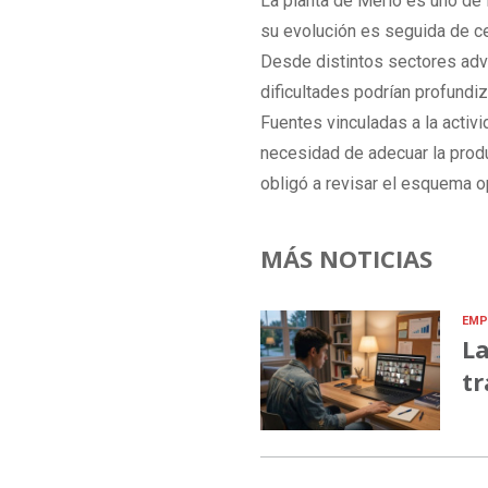
La planta de Merlo es uno de
su evolución es seguida de ce
Desde distintos sectores advie
dificultades podrían profundi
Fuentes vinculadas a la activ
necesidad de adecuar la produ
obligó a revisar el esquema op
MÁS NOTICIAS
EMP
La
tr