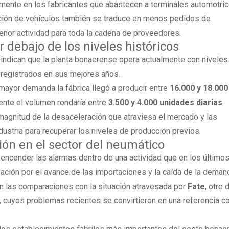
mente en los fabricantes que abastecen a terminales automotric
cción de vehículos también se traduce en menos pedidos de
enor actividad para toda la cadena de proveedores.
debajo de los niveles históricos
 indican que la planta bonaerense opera actualmente con niveles
s registrados en sus mejores años.
mayor demanda la fábrica llegó a producir entre
16.000 y 18.000
mente el volumen rondaría entre
3.500 y 4.000 unidades diarias
.
a magnitud de la desaceleración que atraviesa el mercado y las
ndustria para recuperar los niveles de producción previos.
ión en el sector del neumático
 a encender las alarmas dentro de una actividad que en los últim
ción por el avance de las importaciones y la caída de la deman
on las comparaciones con la situación atravesada por
Fate
, otro 
r, cuyos problemas recientes se convirtieron en una referencia c