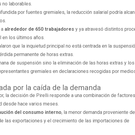
s no laborables.
fundida por fuentes gremiales, la reducción salarial podría alca
os.
e a
alrededor de 650 trabajadores
y ya atravesó distintos pro
l en los últimos años.
laron que la inquietud principal no está centrada en la suspensi
 pérdida permanente de horas extras.
ana de suspensión sino la eliminación de las horas extras y los
 representantes gremiales en declaraciones recogidas por medio
tada por la caída de la demanda
r, la decisión de Pirelli responde a una combinación de factore
dad desde hace varios meses.
nución del consumo interno
, la menor demanda proveniente de
 de las exportaciones y el crecimiento de las importaciones de