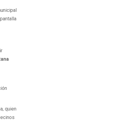
unicipal
pantalla
ir
tana
ción
a, quien
vecinos