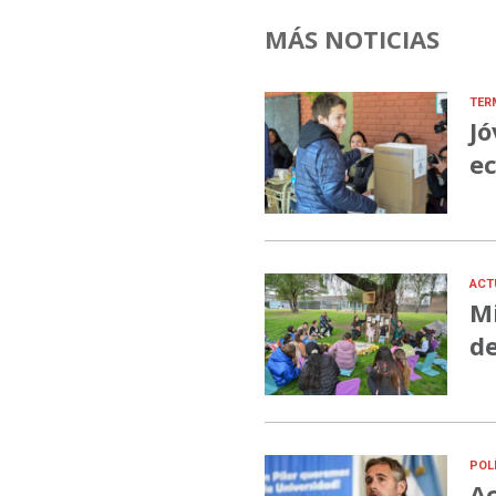
MÁS NOTICIAS
TER
Jó
ec
ACT
Mi
de
POL
Ac