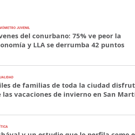
MÓMETRO JUVENIL
venes del conurbano: 75% ve peor la
onomía y LLA se derrumba 42 puntos
UALIDAD
les de familias de toda la ciudad disfru
 las vacaciones de invierno en San Mart
ÍTICA
hával y un estudio que lo perfila como e