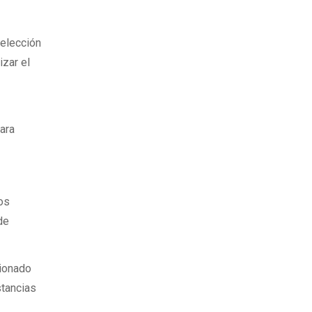
Selección
izar el
para
tos
 de
cionado
stancias