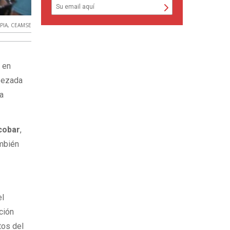
PIA
,
CEAMSE
s en
bezada
a
cobar
,
ambién
el
ción
tos del