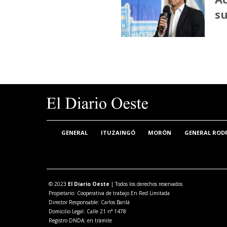
su
GENERAL
ITUZAINGÓ
MORÓN
GENERAL ROD
© 2023
El Diario Oeste
| Todos los derechos reservados
Propietario: Cooperativa de trabajo En Red Limitada
Director Responsable: Carlos Barilá
Domicilio Legal: Calle 21 n° 1478
Registro DNDA: en trámite