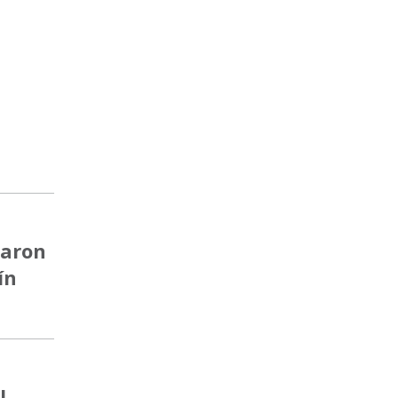
taron
ín
l