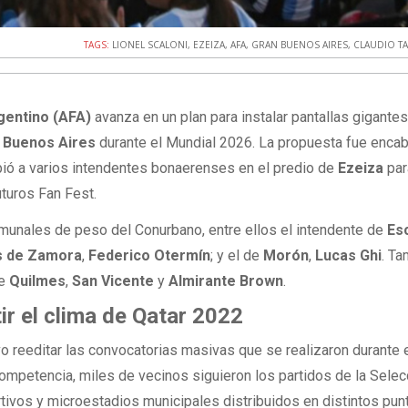
TAGS:
LIONEL SCALONI
,
EZEIZA
,
AFA
,
GRAN BUENOS AIRES
,
CLAUDIO TA
gentino (AFA)
avanza en un plan para instalar pantallas gigante
 Buenos Aires
durante el Mundial 2026. La propuesta fue enca
ibió a varios intendentes bonaerenses en el predio de
Ezeiza
par
uturos Fan Fest.
omunales de peso del Conurbano, entre ellos el intendente de
Es
 de Zamora
,
Federico Otermín
; y el de
Morón
,
Lucas Ghi
. T
de
Quilmes
,
San Vicente
y
Almirante Brown
.
ir el clima de Qatar 2022
vo reeditar las convocatorias masivas que se realizaron durante 
competencia, miles de vecinos siguieron los partidos de la Selec
rtivos y microestadios municipales distribuidos en distintos pun