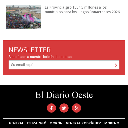
La Provincia giró $554,5 millones a los
municipios para los Juegos Bonaerenses 2026
NEWSLETTER
Suscríbase a nuestro boletín de noticias
GENERAL
ITUZAINGÓ
MORÓN
GENERAL RODRÍGUEZ
MORENO