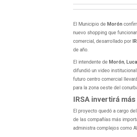
El Municipio de
Morón
confir
nuevo shopping que funcionar
comercial, desarrollado por
I
de año.
El intendente de
Morón
,
Luca
difundió un video institucion
futuro centro comercial lleva
para la zona oeste del conur
IRSA invertirá más
El proyecto quedó a cargo de
de las compañías más importan
administra complejos como Ab