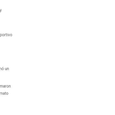
 y
portivo
mó un
rmaron
rmato