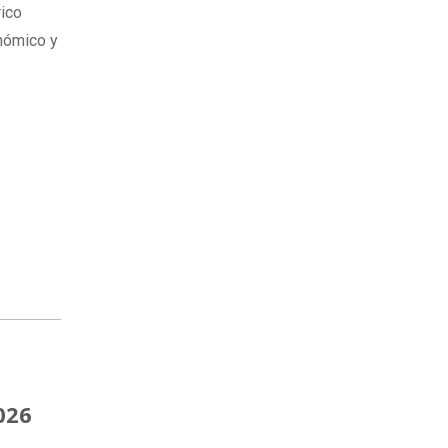
rico
nómico y
026