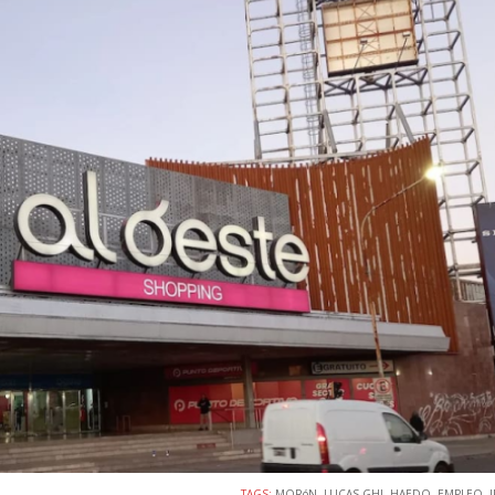
TAGS:
MORóN
,
LUCAS GHI
,
HAEDO
,
EMPLEO
,