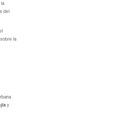
 la
s del
el
 sobre la
rbana.
jía
y