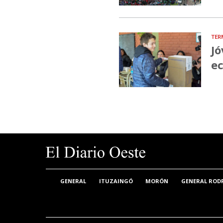
TER
Jó
ec
GENERAL
ITUZAINGÓ
MORÓN
GENERAL ROD