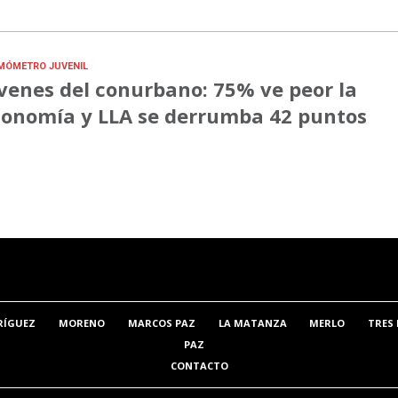
MÓMETRO JUVENIL
venes del conurbano: 75% ve peor la
onomía y LLA se derrumba 42 puntos
RÍGUEZ
MORENO
MARCOS PAZ
LA MATANZA
MERLO
TRES 
PAZ
CONTACTO