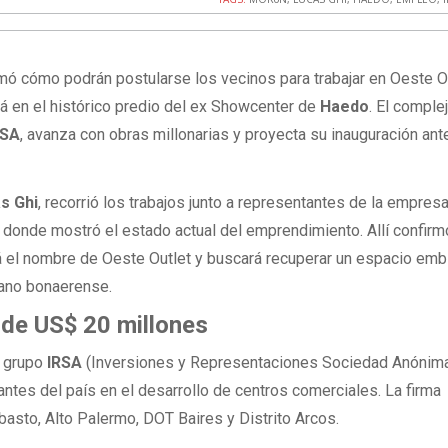
mó cómo podrán postularse los vecinos para trabajar en Oeste Ou
á en el histórico predio del ex Showcenter de
Haedo
. El comple
RSA
, avanza con obras millonarias y proyecta su inauguración ant
s Ghi
, recorrió los trabajos junto a representantes de la empresa
al donde mostró el estado actual del emprendimiento. Allí confirm
rá el nombre de Oeste Outlet y buscará recuperar un espacio em
bano bonaerense.
 de US$ 20 millones
l grupo
IRSA
(Inversiones y Representaciones Sociedad Anónima
tes del país en el desarrollo de centros comerciales. La firma
asto, Alto Palermo, DOT Baires y Distrito Arcos.