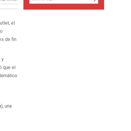
tlet, el
jo
es de fin
 y
ó que el
blemático
), una