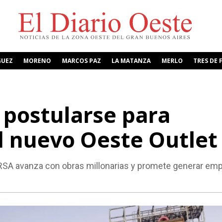
GUEZ
MORENO
MARCOS PAZ
LA MATANZA
MERLO
TRES DE 
postularse para
el nuevo Oeste Outlet
RSA avanza con obras millonarias y promete generar em