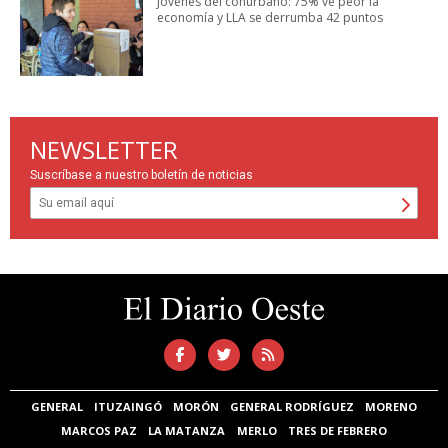
Jóvenes del conurbano: 75% ve peor la
economía y LLA se derrumba 42 puntos
NEWSLETTER
Suscríbase a nuestro boletín de noticias
GENERAL
ITUZAINGÓ
MORÓN
GENERAL RODRÍGUEZ
MORENO
MARCOS PAZ
LA MATANZA
MERLO
TRES DE FEBRERO