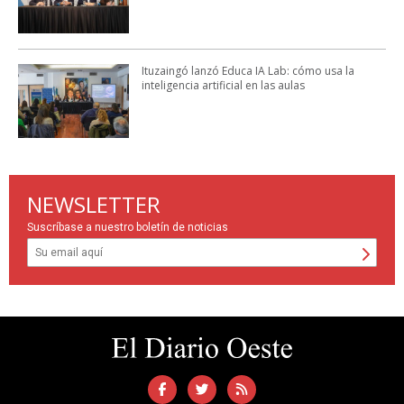
Ituzaingó lanzó Educa IA Lab: cómo usa la
inteligencia artificial en las aulas
NEWSLETTER
Suscríbase a nuestro boletín de noticias