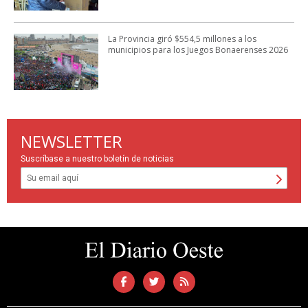
La Provincia giró $554,5 millones a los
municipios para los Juegos Bonaerenses 2026
NEWSLETTER
Suscríbase a nuestro boletín de noticias