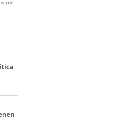
inos de
ítica
ienen