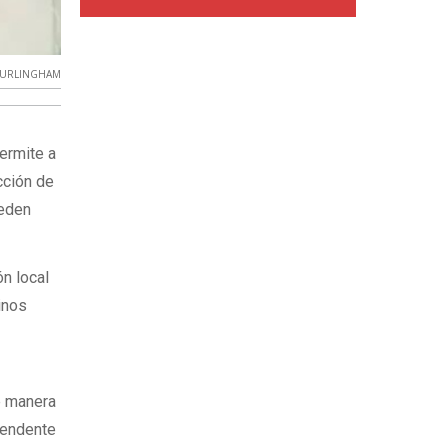
URLINGHAM
permite a
cción de
ueden
ón local
inos
de manera
ntendente