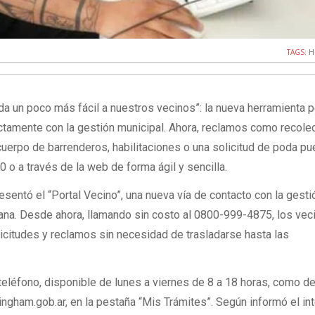
TAGS:
H
ida un poco más fácil a nuestros vecinos”: la nueva herramienta 
ctamente con la gestión municipal. Ahora, reclamos como recole
uerpo de barrenderos, habilitaciones o una solicitud de poda p
 o a través de la web de forma ágil y sencilla.
sentó el “Portal Vecino”, una nueva vía de contacto con la gesti
dana. Desde ahora, llamando sin costo al 0800-999-4875, los vec
licitudes y reclamos sin necesidad de trasladarse hasta las
r teléfono, disponible de lunes a viernes de 8 a 18 horas, como 
lingham.gob.ar, en la pestaña “Mis Trámites”. Según informó el i