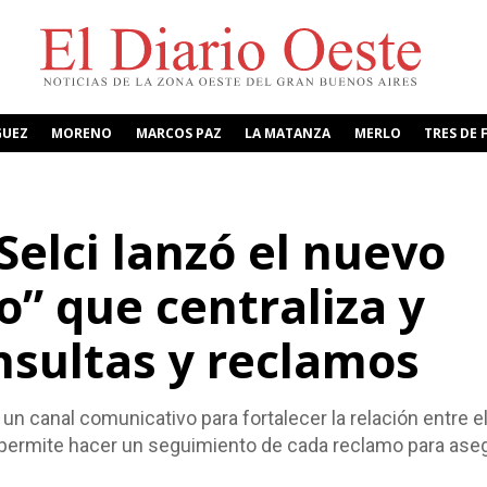
GUEZ
MORENO
MARCOS PAZ
LA MATANZA
MERLO
TRES DE 
elci lanzó el nuevo
o” que centraliza y
onsultas y reclamos
un canal comunicativo para fortalecer la relación entre e
 permite hacer un seguimiento de cada reclamo para ase