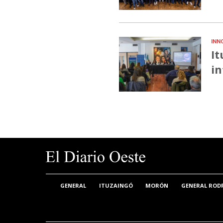
INN
It
in
GENERAL
ITUZAINGÓ
MORÓN
GENERAL ROD