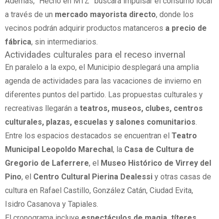
Además, “Hecho en MTZ” buscará impulsar el consumo local
a través de un
mercado mayorista directo
, donde los
vecinos podrán adquirir productos matanceros
a precio de
fábrica
, sin intermediarios.
Actividades culturales para el receso invernal
En paralelo a la expo, el Municipio desplegará una amplia
agenda de actividades para las vacaciones de invierno en
diferentes puntos del partido. Las propuestas culturales y
recreativas llegarán a
teatros, museos, clubes, centros
culturales, plazas, escuelas y salones comunitarios
.
Entre los espacios destacados se encuentran el
Teatro
Municipal Leopoldo Marechal
, la
Casa de Cultura de
Gregorio de Laferrere
, el
Museo Histórico de Virrey del
Pino
, el
Centro Cultural Pierina Dealessi
y otras casas de
cultura en Rafael Castillo, González Catán, Ciudad Evita,
Isidro Casanova y Tapiales.
El cronograma incluye
espectáculos de magia, títeres,