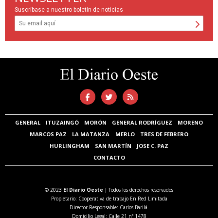
Suscríbase a nuestro boletín de noticias
GENERAL
ITUZAINGÓ
MORÓN
GENERAL RODRÍGUEZ
MORENO
MARCOS PAZ
LA MATANZA
MERLO
TRES DE FEBRERO
HURLINGHAM
SAN MARTÍN
JOSE C. PAZ
CONTACTO
© 2023
El Diario Oeste
| Todos los derechos reservados
Propietario: Cooperativa de trabajo En Red Limitada
Director Responsable: Carlos Barilá
Domicilio Legal: Calle 21 n° 1478