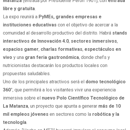
Matanza
(entrada por Presidente Perón 1901), con
entrada
libre y gratuita
.
La expo reunirá a
PyMEs, grandes empresas e
instituciones educativas
con el objetivo de acercar a la
comunidad al desarrollo productivo del distrito. Habrá
stands
interactivos de Innovación 4.0
,
sectores inmersivos
,
espacios gamer
,
charlas formativas
,
espectáculos en
vivo
y una
gran feria gastronómica
, donde chefs y
nutricionistas destacarán los productos locales con
propuestas saludables.
Uno de los principales atractivos será el
domo tecnológico
360°
, que permitirá a los visitantes vivir una experiencia
inmersiva sobre el
nuevo Polo Científico Tecnológico de
La Matanza
, un proyecto que apunta a generar
más de 10
mil empleos jóvenes
en sectores como la
robótica y la
tecnología
.