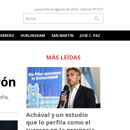
jueves 06 de agosto de 2026
- Edición Nº1311
FEBRERO
HURLINGHAM
SAN MARTÍN
JOSE C. PAZ
MÁS LEÍDAS
rón
eña,
Achával y un estudio
que lo perfila como el
sucesor en la provincia