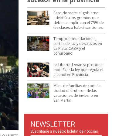
Paro docente: el gobierno
advirtió a los gremios que
deben cumplir con el 75% de
las clases o habrá sanciones
Temporal: inundaciones,
cortes de luz y destrozos en
La Plata, CABA y el
conurbano
La Libertad Avanza propone
modificar la ley que regula el
alcohol en Provincia
Miles de familias de toda la
ciudad disfrutaron de las
vacaciones de invierno en
San Martín
NEWSLETTER
Suscríbase a nuestro boletín de noticias
ELO ABIERTO