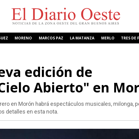
GUEZ
MORENO
MARCOS PAZ
LA MATANZA
MERLO
TRES DE 
eva edición de
 Cielo Abierto" en Mo
rero en Morón habrá espectáculos musicales, milonga, p
os detalles en esta nota.