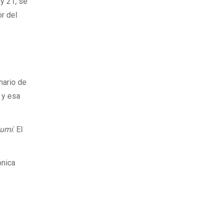
y 21, se
or del
nario de
 y esa
numí
. El
ónica