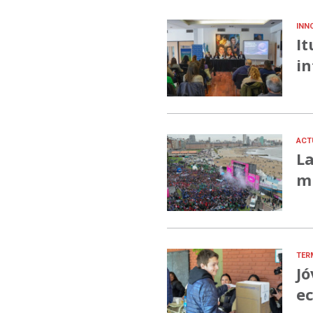
INN
It
in
ACT
La
mu
TER
Jó
ec