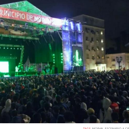
TAGS:
MORóN
,
ESCENARIO A CI