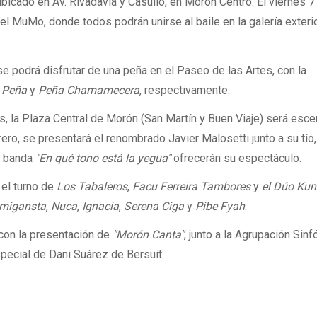
cado en Av. Rivadavia y Casullo, en Morón Centro. El viernes 7 
el MuMo, donde todos podrán unirse al baile en la galería exteri
 se podrá disfrutar de una peña en el Paseo de las Artes, con la
o Peña
y
Peña Chamamecera
, respectivamente.
s, la Plaza Central de Morón (San Martín y Buen Viaje) será esce
ero, se presentará el renombrado Javier Malosetti junto a su tío,
la banda
"En qué tono está la yegua"
ofrecerán su espectáculo.
 el turno de
Los Tabaleros
,
Facu Ferreira Tambores
y
el Dúo Ku
migansta
,
Nuca
,
Ignacia
,
Serena Ciga
y
Pibe Fyah
.
 con la presentación de
"Morón Canta"
, junto a la Agrupación Sinf
special de Dani Suárez de Bersuit.