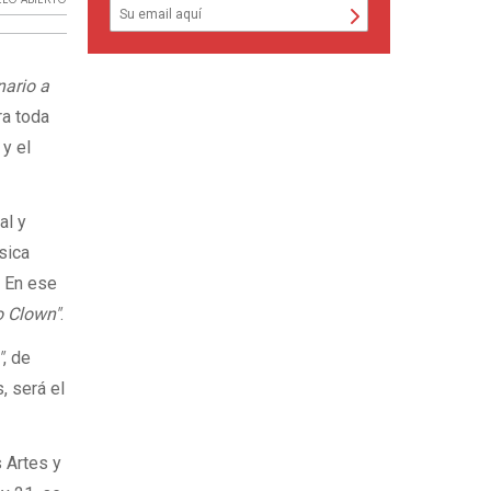
nario a
ra toda
 y el
al y
sica
. En ese
o Clown"
.
"
, de
, será el
s Artes y