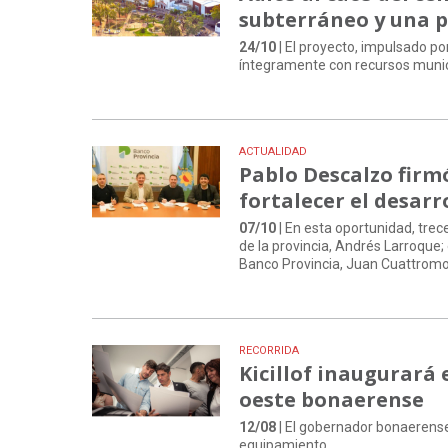
subterráneo y una 
24/10
| El proyecto, impulsado po
íntegramente con recursos munic
ACTUALIDAD
Pablo Descalzo firm
fortalecer el desarr
07/10
| En esta oportunidad, trec
de la provincia, Andrés Larroque;
Banco Provincia, Juan Cuattromo
RECORRIDA
Kicillof inaugurará 
oeste bonaerense
12/08
| El gobernador bonaerense 
equipamiento.