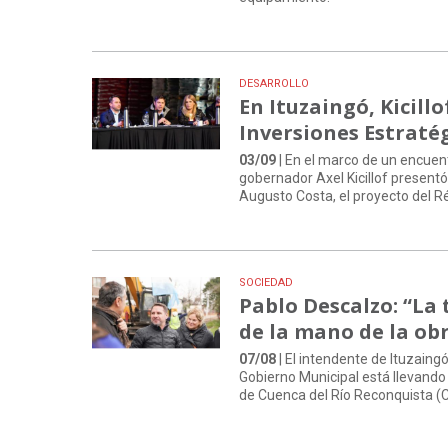
DESARROLLO
En Ituzaingó, Kicill
Inversiones Estraté
03/09
| En el marco de un encuent
gobernador Axel Kicillof presentó
Augusto Costa, el proyecto del R
SOCIEDAD
Pablo Descalzo: “La
de la mano de la ob
07/08
| El intendente de Ituzaing
Gobierno Municipal está llevando 
de Cuenca del Río Reconquista (C