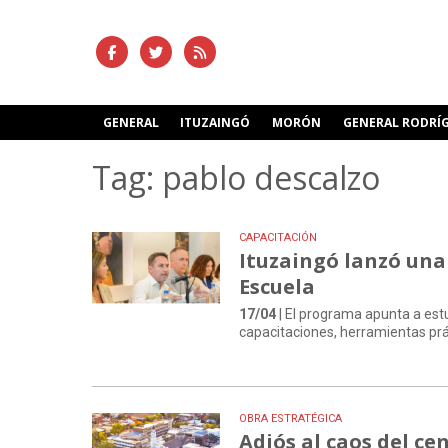
GENERAL
ITUZAINGÓ
MORÓN
GENERAL RODRÍ
Tag: pablo descalzo
CAPACITACIÓN
Ituzaingó lanzó una
Escuela
17/04
| El programa apunta a estu
capacitaciones, herramientas prá
OBRA ESTRATÉGICA
Adiós al caos del c