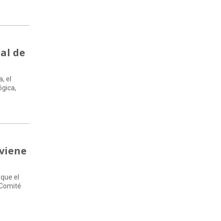
al de
, el
ógica,
 viene
 que el
 Comité