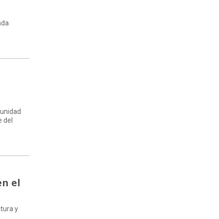
ada
munidad
e del
en el
tura y