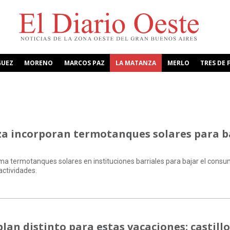
GUEZ
MORENO
MARCOS PAZ
LA MATANZA
MERLO
TRES DE 
za incorporan termotanques solares para b
ma termotanques solares en instituciones barriales para bajar el cons
actividades.
an distinto para estas vacaciones: castillo