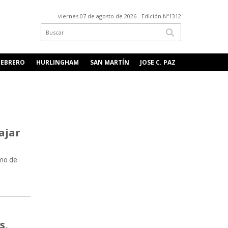
viernes 07 de agosto de 2026
- Edición Nº1312
FEBRERO
HURLINGHAM
SAN MARTÍN
JOSE C. PAZ
ajar
umo de
s,