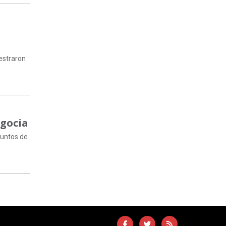
estraron
egocia
juntos de