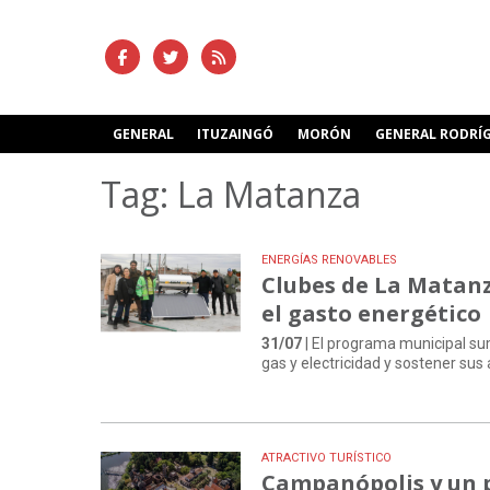
GENERAL
ITUZAINGÓ
MORÓN
GENERAL RODRÍ
Tag: La Matanza
ENERGÍAS RENOVABLES
Clubes de La Matan
el gasto energético
31/07
| El programa municipal su
gas y electricidad y sostener sus 
ATRACTIVO TURÍSTICO
Campanópolis y un pl