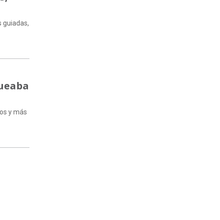
s guiadas,
queaba
nos y más