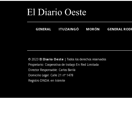
GENERAL
ITUZAINGÓ
MORÓN
GENERAL ROD
© 2023
El Diario Oeste
| Todos los derechos reservados
Propietario: Cooperativa de trabajo En Red Limitada
Director Responsable: Carlos Barilá
Domicilio Legal: Calle 21 n° 1478
Registro DNDA: en trámite