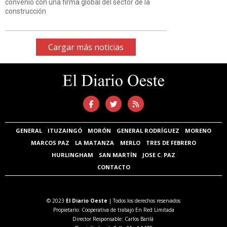
convenio con una firma global del sector de la
construcción
Cargar más noticias
GENERAL
ITUZAINGÓ
MORÓN
GENERAL RODRÍGUEZ
MORENO
MARCOS PAZ
LA MATANZA
MERLO
TRES DE FEBRERO
HURLINGHAM
SAN MARTÍN
JOSE C. PAZ
CONTACTO
© 2023
El Diario Oeste
| Todos los derechos reservados
Propietario: Cooperativa de trabajo En Red Limitada
Director Responsable: Carlos Barilá