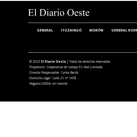
GENERAL
ITUZAINGÓ
MORÓN
GENERAL ROD
© 2023
El Diario Oeste
| Todos los derechos reservados
Propietario: Cooperativa de trabajo En Red Limitada
Director Responsable: Carlos Barilá
Domicilio Legal: Calle 21 n° 1478
Registro DNDA: en trámite