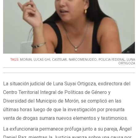
TAGS:
MORóN
,
LUCAS GHI
,
CASTELAR
,
NARCOMENUDEO
,
POLICíA FEDERAL
,
LUNA
ORTIGOZA
La situación judicial de Luna Suyai Ortigoza, exdirectora del
Centro Territorial Integral de Políticas de Género y
Diversidad del Municipio de Morón, se complicó en las
últimas horas luego de que la investigación por presunta
venta de drogas sumara nuevos elementos y testimonios.
La exfuncionaria permanece prófuga junto a su pareja, Ángel
Daniel Paz, mientras la Justicia avanza sobre una causa por