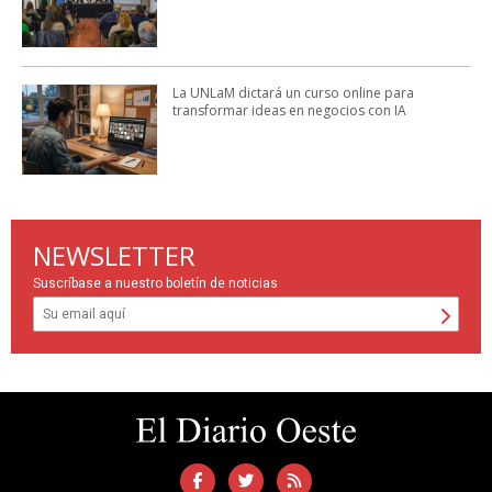
La UNLaM dictará un curso online para
transformar ideas en negocios con IA
NEWSLETTER
Suscríbase a nuestro boletín de noticias