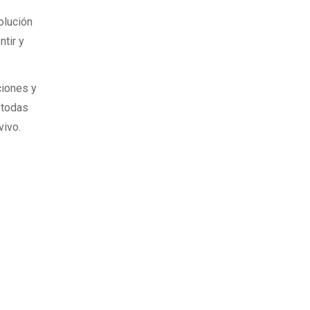
olución
ntir y
ciones y
 todas
vivo.