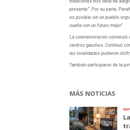
tradiciones nos llena de aleg
presente”. Por su parte, Pera
es posible sin un pueblo orgu
sueña con un futuro mejor”.
La conmemoración comenzó con 
centros gauchos. Continuó con
las localidades pudieron disf
También participaron de la jor
MÁS NOTICIAS
EMP
La
tr