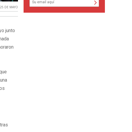
,
25 DE MAYO
yo junto
rnada
moraron
 que
 una
ros
tras