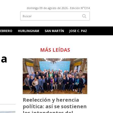
domingo 09 de agosto de 2026
- Edición Nº1314
FEBRERO
HURLINGHAM
SAN MARTÍN
JOSE C. PAZ
MÁS LEÍDAS
la
Reelección y herencia
política: así se sostienen
los intendentes del